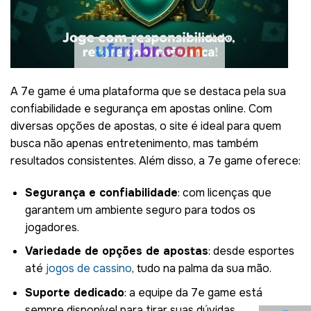
A 7e game é uma plataforma que se destaca pela sua
confiabilidade e segurança em apostas online. Com
diversas opções de apostas, o site é ideal para quem
busca não apenas entretenimento, mas também
resultados consistentes. Além disso, a 7e game oferece:
Segurança e confiabilidade
: com licenças que
garantem um ambiente seguro para todos os
jogadores.
Variedade de opções de apostas
: desde esportes
até
jogos de cassino
, tudo na palma da sua mão.
Suporte dedicado
: a equipe da 7e game está
sempre disponível para tirar suas dúvidas.