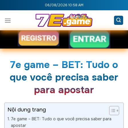
Skip
06/08/2026 10:58 AM
to
content
7e game – BET: Tudo o
que você precisa saber
para apostar
Nội dung trang
7e game – BET: Tudo o que você precisa saber para
apostar