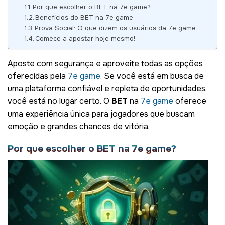
Por que escolher o BET na 7e game?
Benefícios do BET na 7e game
Prova Social: O que dizem os usuários da 7e game
Comece a apostar hoje mesmo!
Aposte com segurança e aproveite todas as opções
oferecidas pela
7e game
. Se você está em busca de
uma plataforma confiável e repleta de oportunidades,
você está no lugar certo. O
BET
na
7e game
oferece
uma experiência única para jogadores que buscam
emoção e grandes chances de vitória.
Por que escolher o BET na 7e game?