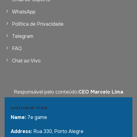
WhatsApp
Política de Privacidade
Telegram
FAQ
Chat ao Vivo
Responsável pelo conteúdo:
CEO Marcelo Lima
Contate-nos
Name:
7e game
Address:
Rua 330, Porto Alegre