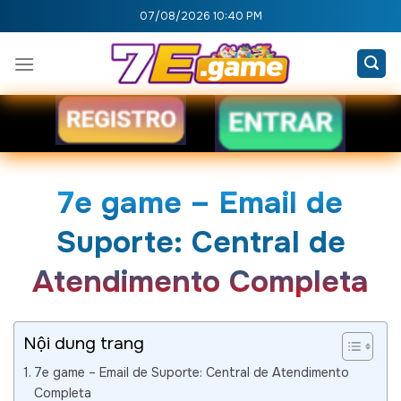
Skip
07/08/2026 10:40 PM
to
content
7e game – Email de
Suporte: Central de
Atendimento Completa
Nội dung trang
7e game – Email de Suporte: Central de Atendimento
Completa