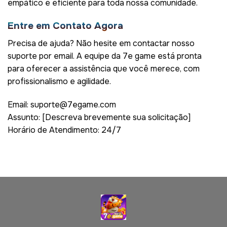
empático e eficiente para toda nossa comunidade.
Entre em Contato Agora
Precisa de ajuda? Não hesite em contactar nosso
suporte por email. A equipe da 7e game está pronta
para oferecer a assistência que você merece, com
profissionalismo e agilidade.
Email:
suporte@7egame.com
Assunto: [Descreva brevemente sua solicitação]
Horário de Atendimento: 24/7