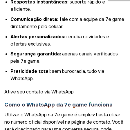
Respostas instantâneas:
suporte rápido e
eficiente.
Comunicação direta:
fale com a equipe da 7e game
diretamente pelo celular.
Alertas personalizados:
receba novidades e
ofertas exclusivas.
Segurança garantida:
apenas canais verificados
pela 7e game.
Praticidade total:
sem burocracia, tudo via
WhatsApp.
Ative seu contato via WhatsApp
Como o WhatsApp da 7e game funciona
Utilizar o WhatsApp na 7e game é simples: basta clicar
no número oficial disponível na página de contato. Você
será direcionado para uma conversa segura, onde