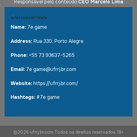
Responsável pelo conteúdo:
CEO Marcelo Lima
Contate-nos
Name:
7e game
Address:
Rua 330, Porto Alegre
Phone:
+55 73 93637-5265
Email:
7e
game@ufrrj.br.com
Website:
https://ufrrj.br.com/
Hashtags:
#7e game
©2026 ufrrj.br.com Todos os direitos reservados 18+