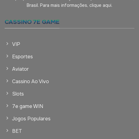
Brasil. Para mais informações, clique aqui.
CASSINO 7E GAME
VIP
Esportes
Aviator
Cassino Ao Vivo
Slots
7e game WIN
Jogos Populares
BET