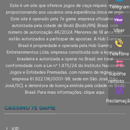
Este é um site que oferece jogos de caça-níqueis online,
Telegram
proporcionando aos usuários uma experiência única de jogo.
Este site é operado pela 7e game, empresa oficialmente
autorizada pela cidade de Bodó (Bodó/RN), Brasil, com
Viber
número de autorização 46/2024. Menores de 18 anos não
estão autorizados a participar de apostas. A Hub Gaming
Brasil é propriedade e operada pela Hub Gaming
Entretenimentos Ltda, empresa constituída sob a legislação
Telefone
brasileira e autorizada a operar no Brasil, em total
conformidade com a Lei nº 1.475/24 do Instituto Nacional de
Jogos e Entidades Premiadas, com número de registro na
Suporte
empresa 61.922.136/0001-98, sede em São José (São
remoto
José/SC), e detentora de licença emitida pela cidade de Bodó,
Brasil. Para mais informações, clique aqui.
Reclamaçã
CASSINO 7E GAME
VIP