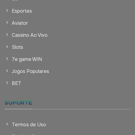
Esportes
Aviator
Cassino Ao Vivo
Slots
7e game WIN
Jogos Populares
BET
SUPORTE
Termos de Uso