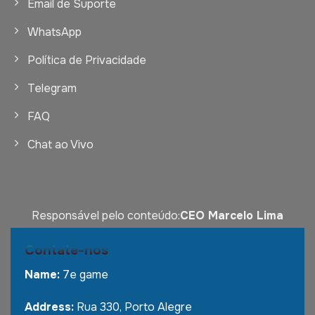
Email de Suporte
WhatsApp
Política de Privacidade
Telegram
FAQ
Chat ao Vivo
Responsável pelo conteúdo:
CEO Marcelo Lima
Contate-nos
Name:
7e game
Address:
Rua 330, Porto Alegre