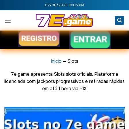
Skip
07/08/2026 10:05 PM
to
content
Início
—
Slots
7e game apresenta Slots slots oficiais. Plataforma
licenciada com jackpots progressivos e retiradas rápidas
em até 1 hora via PIX.