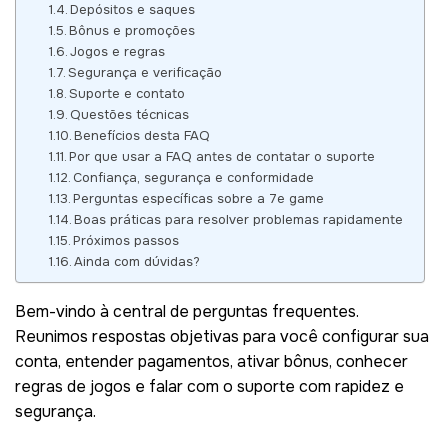
Depósitos e saques
Bônus e promoções
Jogos e regras
Segurança e verificação
Suporte e contato
Questões técnicas
Benefícios desta FAQ
Por que usar a FAQ antes de contatar o suporte
Confiança, segurança e conformidade
Perguntas específicas sobre a 7e game
Boas práticas para resolver problemas rapidamente
Próximos passos
Ainda com dúvidas?
Bem-vindo à central de perguntas frequentes.
Reunimos respostas objetivas para você configurar sua
conta, entender pagamentos, ativar bônus, conhecer
regras de jogos e falar com o suporte com rapidez e
segurança.