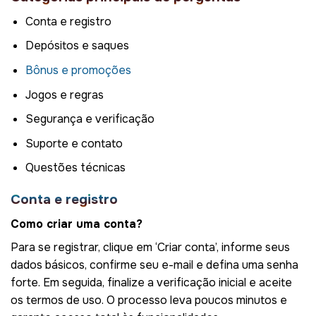
Conta e registro
Depósitos e saques
Bônus e promoções
Jogos e regras
Segurança e verificação
Suporte e contato
Questões técnicas
Conta e registro
Como criar uma conta?
Para se registrar, clique em ‘Criar conta’, informe seus
dados básicos, confirme seu e-mail e defina uma senha
forte. Em seguida, finalize a verificação inicial e aceite
os termos de uso. O processo leva poucos minutos e