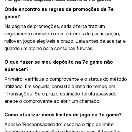
Onde encontro as regras de promoções da 7e
game?
Na página de promoções, cada oferta traz um
regulamento completo com critérios de participação,
rollover, jogos elegíveis e prazo. Leia antes de aceitar e
guarde um atalho para consultas futuras.
O que fazer se meu depósito na 7e game não
aparecer?
Primeiro, verifique o comprovante e o status do método
utilizado. Em seguida, consulte a linha do tempo em
‘Transações’. Se o prazo estimado foi ultrapassado,
anexe o comprovante ao abrir um chamado.
Como atualizar meus limites de jogo na 7e game?
Acesse ‘Responsabilidade’, escolha o tipo de limite
(depósito, perda, sessão) e defina valores. Alterações