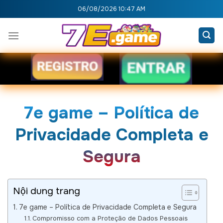
Skip
06/08/2026 10:47 AM
to
content
7e game – Política de
Privacidade Completa e
Segura
Nội dung trang
7e game – Política de Privacidade Completa e Segura
Compromisso com a Proteção de Dados Pessoais