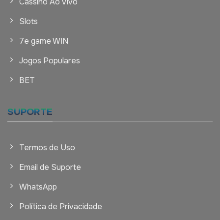
Cassino Ao Vivo
Slots
7e game WIN
Jogos Populares
BET
SUPORTE
Termos de Uso
Email de Suporte
WhatsApp
Política de Privacidade