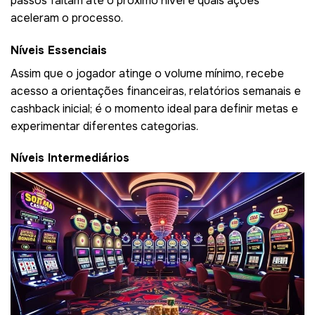
passos faltam até o próximo nível e quais ações
aceleram o processo.
Níveis Essenciais
Assim que o jogador atinge o volume mínimo, recebe
acesso a orientações financeiras, relatórios semanais e
cashback inicial; é o momento ideal para definir metas e
experimentar diferentes categorias.
Níveis Intermediários