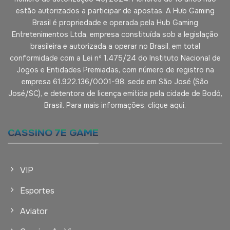
estão autorizados a participar de apostas. A Hub Gaming
Brasil é propriedade e operada pela Hub Gaming
Entretenimentos Ltda, empresa constituída sob a legislação
brasileira e autorizada a operar no Brasil, em total
conformidade com a Lei nº 1.475/24 do Instituto Nacional de
Jogos e Entidades Premiadas, com número de registro na
empresa 61.922.136/0001-98, sede em São José (São
José/SC), e detentora de licença emitida pela cidade de Bodó,
Brasil. Para mais informações, clique aqui.
CASSINO 7E GAME
VIP
Esportes
Aviator