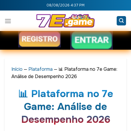
Skip
08/08/2026 4:37 PM
to
content
Início
—
Plataforma
—
📊 Plataforma no 7e Game:
Análise de Desempenho 2026
📊 Plataforma no 7e
Game: Análise de
Desempenho 2026