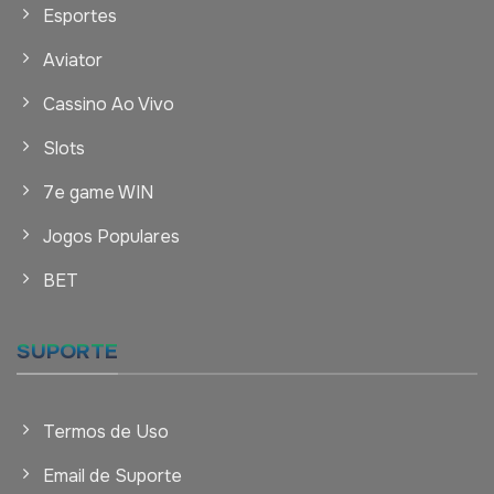
Esportes
Aviator
Cassino Ao Vivo
Slots
7e game WIN
Jogos Populares
BET
SUPORTE
Termos de Uso
Email de Suporte