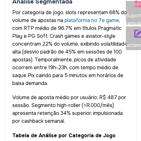
Análise Segmentada
Por categoria de jogo, slots representam 68% do
Supor
volume de apostas na
plataforma no 7e game
,
remot
com RTP médio de 96,7% em títulos Pragmatic
Play e PG Soft. Crash games e aviator-style
concentram 22% do volume, exibindo volatilidade
Reclam
alta (desvio padrão de 45% em sessões de 100
apostas). Temporalmente, picos de atividade
ocorrem entre 19h-23h, com tempo médio de
saque Pix caindo para 5 minutos em horários de
baixa demanda.
Volume de aposta médio por usuário: R$ 487 por
sessão. Segmento high-roller (>R.000/mês)
apresenta retenção 34% superior, impulsionada
por cashback semanal.
Tabela de Análise por Categoria de Jogo