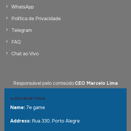
WhatsApp
Política de Privacidade
Telegram
FAQ
Chat ao Vivo
Responsável pelo conteúdo:
CEO Marcelo Lima
Contate-nos
Name:
7e game
Address:
Rua 330, Porto Alegre