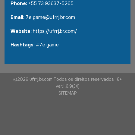
Phone:
+55 73 93637-5265
Email:
7e
game@ufrrj.br.com
Website:
https://ufrrj.br.com/
Hashtags:
#7e game
©2026 ufrrj.br.com Todos os direitos reservados 18+
ver:1.6.9(3X)
SITEMAP